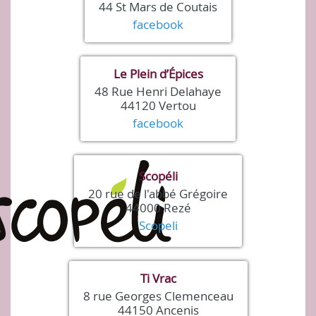
44 St Mars de Coutais
facebook
Le Plein d’Épices
48 Rue Henri Delahaye
44120 Vertou
facebook
Scopéli
20 rue de l'abbé Grégoire
44000 Rezé
Scopeli
Ti Vrac
8 rue Georges Clemenceau
44150 Ancenis