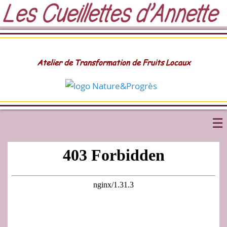
Atelier de Transformation de Fruits Locaux
Réseau de distribution
carte interactive